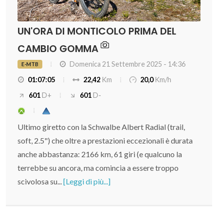
UN'ORA DI MONTICOLO PRIMA DEL
CAMBIO GOMMA
Domenica 21 Settembre 2025 - 14:36
E-MTB
01:07:05
22,42
Km
20,0
Km/h
601
D+
601
D-
Ultimo giretto con la Schwalbe Albert Radial (trail,
soft, 2.5") che oltre a prestazioni eccezionali è durata
anche abbastanza: 2166 km, 61 giri (e qualcuno la
terrebbe su ancora, ma comincia a essere troppo
scivolosa su...
[Leggi di più...]