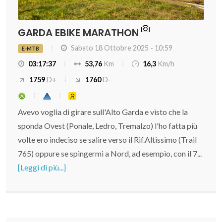
GARDA EBIKE MARATHON
Sabato 18 Ottobre 2025 - 10:59
E-MTB
03:17:37
53,76
Km
16,3
Km/h
1759
D+
1760
D-
Avevo voglia di girare sull'Alto Garda e visto che la
sponda Ovest (Ponale, Ledro, Tremalzo) l'ho fatta più
volte ero indeciso se salire verso il Rif.Altissimo (Trail
765) oppure se spingermi a Nord, ad esempio, con il 7...
[Leggi di più...]