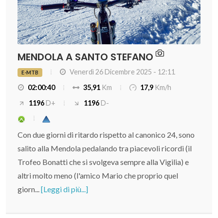
MENDOLA A SANTO STEFANO
Venerdì 26 Dicembre 2025 - 12:11
E-MTB
02:00:40
35,91
Km
17,9
Km/h
1196
D+
1196
D-
Con due giorni di ritardo rispetto al canonico 24, sono
salito alla Mendola pedalando tra piacevoli ricordi (il
Trofeo Bonatti che si svolgeva sempre alla Vigilia) e
altri molto meno (l'amico Mario che proprio quel
giorn...
[Leggi di più...]