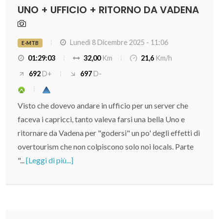
UNO + UFFICIO + RITORNO DA VADENA
Lunedì 8 Dicembre 2025 - 11:06
E-MTB
01:29:03
32,00
Km
21,6
Km/h
692
D+
697
D-
Visto che dovevo andare in ufficio per un server che
faceva i capricci, tanto valeva farsi una bella Uno e
ritornare da Vadena per "godersi" un po' degli effetti di
overtourism che non colpiscono solo noi locals. Parte
"...
[Leggi di più...]