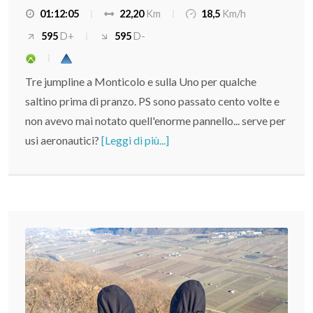
01:12:05
22,20
Km
18,5
Km/h
595
D+
595
D-
Tre jumpline a Monticolo e sulla Uno per qualche
saltino prima di pranzo. PS sono passato cento volte e
non avevo mai notato quell'enorme pannello... serve per
usi aeronautici?
[Leggi di più...]