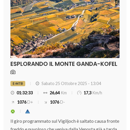
ESPLORANDO IL MONTE GANDA-KOFEL
Sabato 25 Ottobre 2025 - 13:04
E-MTB
01:32:33
26,64
Km
17,3
Km/h
1076
D+
1076
D-
Il giro programmato sul Vigiljoch è saltato causa fronte
freddo e nuvoloso che veniva dalla Venosta già a tarda