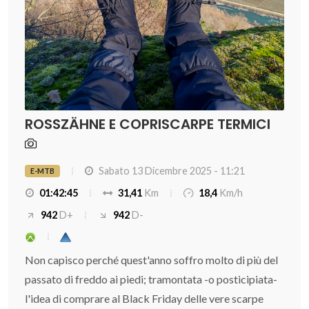
ROSSZÄHNE E COPRISCARPE TERMICI
Sabato 13 Dicembre 2025 - 11:21
E-MTB
01:42:45
31,41
Km
18,4
Km/h
942
D+
942
D-
Non capisco perché quest'anno soffro molto di più del
passato di freddo ai piedi; tramontata -o posticipiata-
l'idea di comprare al Black Friday delle vere scarpe