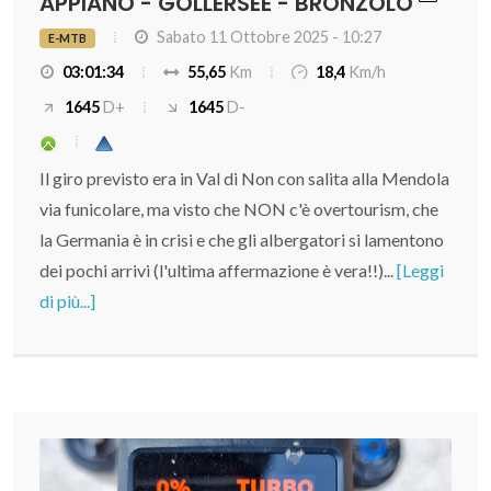
APPIANO - GÖLLERSEE - BRONZOLO
Sabato 11 Ottobre 2025 - 10:27
E-MTB
03:01:34
55,65
Km
18,4
Km/h
1645
D+
1645
D-
Il giro previsto era in Val di Non con salita alla Mendola
via funicolare, ma visto che NON c'è overtourism, che
la Germania è in crisi e che gli albergatori si lamentono
dei pochi arrivi (l'ultima affermazione è vera!!)...
[Leggi
di più...]