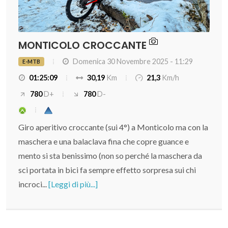
MONTICOLO CROCCANTE
Domenica 30 Novembre 2025 - 11:29
E-MTB
01:25:09
30,19
Km
21,3
Km/h
780
D+
780
D-
Giro aperitivo croccante (sui 4°) a Monticolo ma con la
maschera e una balaclava fina che copre guance e
mento si sta benissimo (non so perché la maschera da
sci portata in bici fa sempre effetto sorpresa sui chi
incroci...
[Leggi di più...]