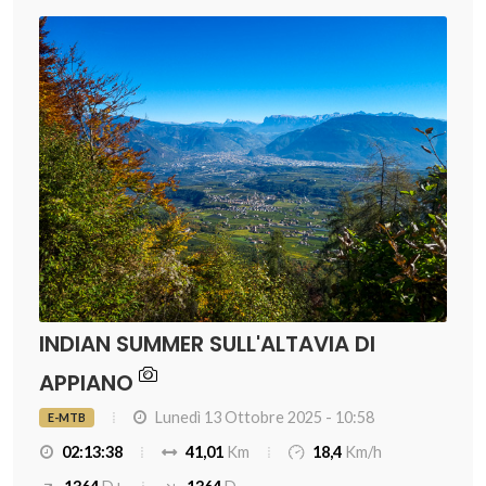
INDIAN SUMMER SULL'ALTAVIA DI
APPIANO
Lunedì 13 Ottobre 2025 - 10:58
E-MTB
02:13:38
41,01
Km
18,4
Km/h