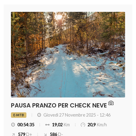
PAUSA PRANZO PER CHECK NEVE
Giovedì 27 Novembre 2025 - 12:46
E-MTB
00:54:35
19,02
Km
20,9
Km/h
579
D+
586
D-