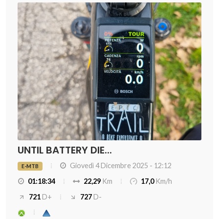
UNTIL BATTERY DIE...
Giovedì 4 Dicembre 2025 - 12:12
E-MTB
01:18:34
22,29
Km
17,0
Km/h
721
D+
727
D-