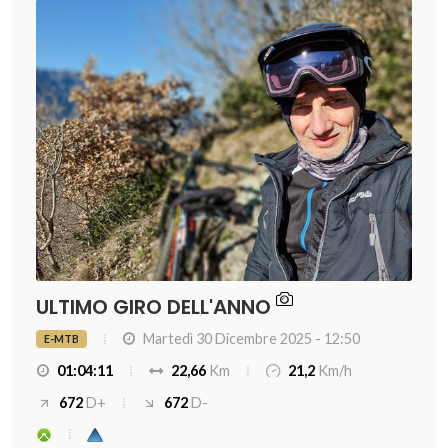
ULTIMO GIRO DELL'ANNO
Martedì 30 Dicembre 2025 - 12:50
E-MTB
01:04:11
22,66
Km
21,2
Km/h
672
D+
672
D-