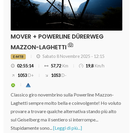
MOVER + POWERLINE DÜRERWEG
MAZZON-LAGHETTI
Sabato 8 Novembre 2025 - 12:15
E-MTB
02:55:14
57,72
Km
19,8
Km/h
1053
D+
1053
D-
Classico giro novembrino sulla Powerline Mazzon-
Laghetti sempre molto bella e coinvolgente! Ho voluto
provare a trovare qualche alternativa stando più alto
sul Geiselberg ma il sentiero si interrompe...
Stupidamente sono...
[Leggi di più...]