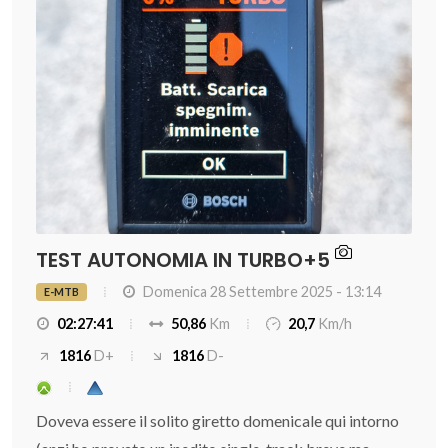
TEST AUTONOMIA IN TURBO+5
Domenica 28 Settembre 2025 - 13:14
E-MTB
02:27:41
50,86
Km
20,7
Km/h
1816
D+
1816
D-
Doveva essere il solito giretto domenicale qui intorno