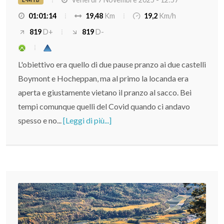
01:01:14
19,48
Km
19,2
Km/h
819
D+
819
D-
L'obiettivo era quello di due pause pranzo ai due castelli
Boymont e Hocheppan, ma al primo la locanda era
aperta e giustamente vietano il pranzo al sacco. Bei
tempi comunque quelli del Covid quando ci andavo
spesso e no...
[Leggi di più...]