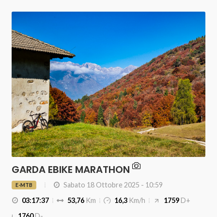
GARDA EBIKE MARATHON
Sabato 18 Ottobre 2025 - 10:59
E-MTB
03:17:37
53,76
Km
16,3
Km/h
1759
D+
1760
D-