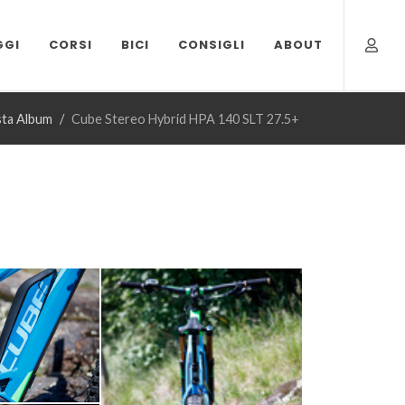
GGI
CORSI
BICI
CONSIGLI
ABOUT
sta Album
Cube Stereo Hybrid HPA 140 SLT 27.5+