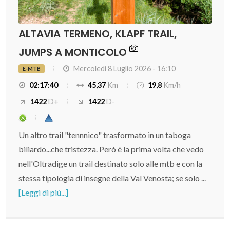
ALTAVIA TERMENO, KLAPF TRAIL,
JUMPS A MONTICOLO
Mercoledì 8 Luglio 2026 - 16:10
E-MTB
02:17:40
45,37
Km
19,8
Km/h
1422
D+
1422
D-
Un altro trail "tennnico" trasformato in un taboga
biliardo...che tristezza. Però è la prima volta che vedo
nell'Oltradige un trail destinato solo alle mtb e con la
stessa tipologia di insegne della Val Venosta; se solo ...
[Leggi di più...]