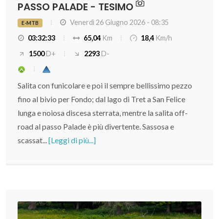
PASSO PALADE - TESIMO
Venerdì 26 Giugno 2026 - 08:35
E-MTB
03:32:33
65,04
Km
18,4
Km/h
1500
D+
2293
D-
Salita con funicolare e poi il sempre bellissimo pezzo
fino al bivio per Fondo; dal lago di Tret a San Felice
lunga e noiosa discesa sterrata, mentre la salita off-
road al passo Palade è più divertente. Sassosa e
scassat...
[Leggi di più...]