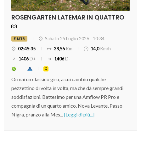
ROSENGARTEN LATEMAR IN QUATTRO
Sabato 25 Luglio 2026 - 10:34
E-MTB
02:45:35
38,56
Km
14,0
Km/h
1406
D+
1406
D-
Ormai un classico giro, a cui cambio qualche
pezzettino di volta in volta, ma che dà sempre grandi
soddisfazioni. Battesimo per una Amflow PR Pro e
compagnia di un quarto amico. Nova Levante, Passo
Nigra, pranzo alla Mes...
[Leggi di più...]