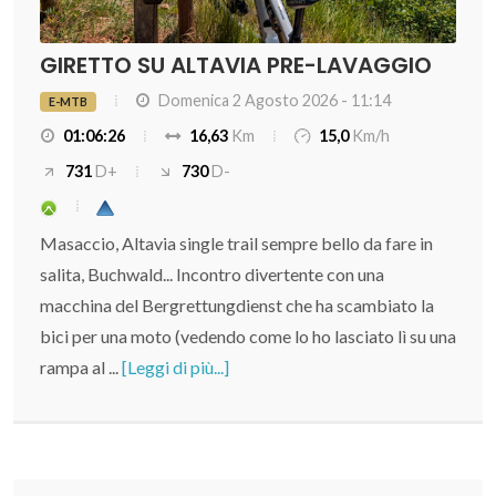
GIRETTO SU ALTAVIA PRE-LAVAGGIO
Domenica 2 Agosto 2026 - 11:14
E-MTB
01:06:26
16,63
Km
15,0
Km/h
731
D+
730
D-
Masaccio, Altavia single trail sempre bello da fare in
salita, Buchwald... Incontro divertente con una
macchina del Bergrettungdienst che ha scambiato la
bici per una moto (vedendo come lo ho lasciato lì su una
rampa al ...
[Leggi di più...]