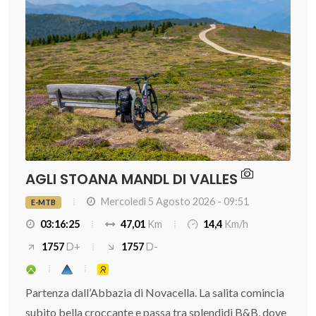
AGLI STOANA MANDL DI VALLES
Mercoledì 5 Agosto 2026 - 09:51
E-MTB
03:16:25
47,01
Km
14,4
Km/h
1757
D+
1757
D-
Partenza dall’Abbazia di Novacella. La salita comincia
subito bella croccante e passa tra splendidi B&B, dove