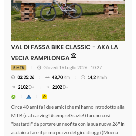
VAL DI FASSA BIKE CLASSIC - AKA LA
VECIA RAMPILONGA
Giovedì 16 Luglio 2026 - 10:27
E-MTB
03:25:26
48,70
Km
14,2
Km/h
2102
D+
2102
D-
Circa 40 anni fa i due amici che mi hanno introdotto alla
MTB (e al carving! #sempreGrazie!) furono così
"bastardi" da portare un neofita con la sua nuova 26" in
acciaio a fare il primo pezzo del giro di oggi (Moena-