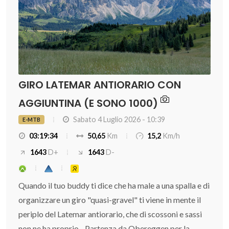
GIRO LATEMAR ANTIORARIO CON
AGGIUNTINA (E SONO 1000)
Sabato 4 Luglio 2026 - 10:39
E-MTB
03:19:34
50,65
Km
15,2
Km/h
1643
D+
1643
D-
Quando il tuo buddy ti dice che ha male a una spalla e di
organizzare un giro "quasi-gravel" ti viene in mente il
periplo del Latemar antiorario, che di scossoni e sassi
non ne ha proprio... Partenza da Obereggen per la ...