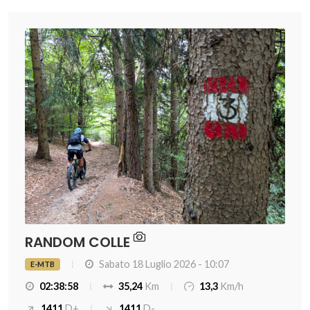
RANDOM COLLE
Sabato 18 Luglio 2026 - 10:07
E-MTB
02:38:58
35,24
Km
13,3
Km/h
1411
D+
1411
D-