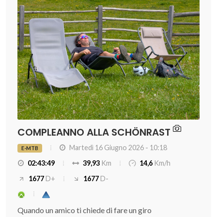
COMPLEANNO ALLA SCHÖNRAST
Martedì 16 Giugno 2026 - 10:18
E-MTB
02:43:49
39,93
Km
14,6
Km/h
1677
D+
1677
D-
Quando un amico ti chiede di fare un giro