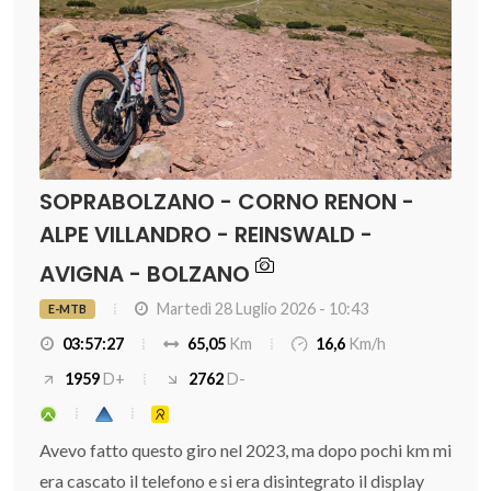
SOPRABOLZANO - CORNO RENON -
ALPE VILLANDRO - REINSWALD -
AVIGNA - BOLZANO
Martedì 28 Luglio 2026 - 10:43
E-MTB
03:57:27
65,05
Km
16,6
Km/h
1959
D+
2762
D-
Avevo fatto questo giro nel 2023, ma dopo pochi km mi
era cascato il telefono e si era disintegrato il display