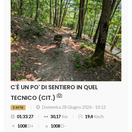
C'È UN PO' DI SENTIERO IN QUEL
TECNICO (CIT.)
Domenica 28 Giugno 2026 - 10:12
E-MTB
01:33:27
30,17
Km
19,4
Km/h
1008
D+
1008
D-