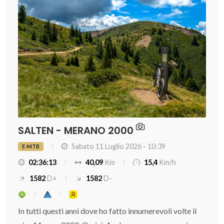
SALTEN - MERANO 2000
Sabato 11 Luglio 2026 - 10:39
E-MTB
02:36:13
40,09
Km
15,4
Km/h
1582
D+
1582
D-
In tutti questi anni dove ho fatto innumerevoli volte il