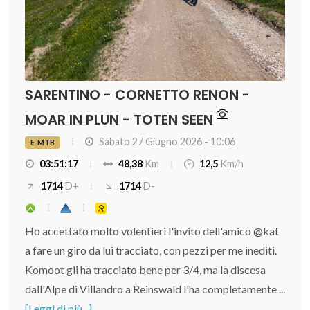
SARENTINO - CORNETTO RENON -
MOAR IN PLUN - TOTEN SEEN
Sabato 27 Giugno 2026 - 10:06
E-MTB
03:51:17
48,38
Km
12,5
Km/h
1714
D+
1714
D-
Ho accettato molto volentieri l'invito dell'amico @kat
a fare un giro da lui tracciato, con pezzi per me inediti.
Komoot gli ha tracciato bene per 3/4, ma la discesa
dall'Alpe di Villandro a Reinswald l'ha completamente ...
[Leggi di più...]