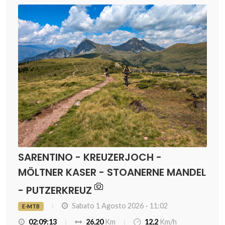
SARENTINO - KREUZERJOCH -
MÖLTNER KASER - STOANERNE MANDEL
- PUTZERKREUZ
Sabato 1 Agosto 2026 - 11:02
E-MTB
02:09:13
26,20
Km
12,2
Km/h