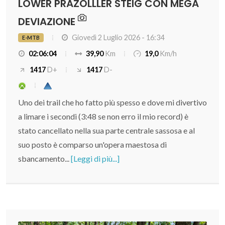
LOWER PRAZOLLLER STEIG CON MEGA
DEVIAZIONE
Giovedì 2 Luglio 2026 - 16:34
E-MTB
02:06:04
39,90
Km
19,0
Km/h
1417
D+
1417
D-
Uno dei trail che ho fatto più spesso e dove mi divertivo
a limare i secondi (3:48 se non erro il mio record) è
stato cancellato nella sua parte centrale sassosa e al
suo posto è comparso un'opera maestosa di
sbancamento...
[Leggi di più...]