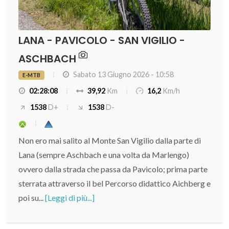
LANA - PAVICOLO - SAN VIGILIO -
ASCHBACH
Sabato 13 Giugno 2026 - 10:58
E-MTB
02:28:08
39,92
Km
16,2
Km/h
1538
D+
1538
D-
Non ero mai salito al Monte San Vigilio dalla parte di
Lana (sempre Aschbach e una volta da Marlengo)
ovvero dalla strada che passa da Pavicolo; prima parte
sterrata attraverso il bel Percorso didattico Aichberg e
poi su...
[Leggi di più...]