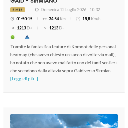
GAID - SIRMIANO
Domenica 12 Luglio 2026 - 10:32
E-MTB
01:50:15
34,54
Km
18,8
Km/h
1213
D+
1213
D-
Tramite la fantastica feature di Komoot delle personal
heatmap (che avevo chiesto un sacco di volte via mail),
ho notato che non avevo mai fatto uno dei tanti sentieri
che scendono dalla altavia sopra Gaid verso Sirmian....
[Leggi di più...]