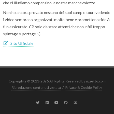
che ci illudiamo compensino le nostre manchevolezze.
Non ho ancora provato nessuno dei suoi camp o tour; vedendo
i video sembrano organizzati molto bene e promettono ride &
fun assicurato. C’è solo da stare attenti che non infili troppo
spintage o portage :-)
Sito Ufficiale
Copyrights © 2021-2026 All Rights Reserved by rizzetto.com
Riproduzione contenuti vietata
/
Privacy & Cookie Policy