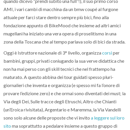
quando dicevo “prendi subito una full”!), il suo primo corso
AMI, i vari cambi di macchina da un bmw coupé al furgone
attuale per farci stare dentro sempre più bici, fino alla
fondazione appunto di BikeMood che insieme ad altri amici
mugellani ha iniziato una vera opera di proselitismo in una
zona della Toscana che al tempo parlava solo di bici da strada.
Oggi è Istruttore nazionale di 3° livello, organizza
corsi
per
bambini, gruppi, privati coniugando la sua verve didattica che
non ha mai perso con gli skill tecnici che nel frattempo ha
maturato. A questo abbina dei tour guidati spesso pluri-
giornalieri che inventa e organizza (e spesso mi fa l’onore di
provare l’edizione zero) e che ormai sono diventati dei must; la
Via degli Dei, Sulle tracce degli Etruschi, Altro che Chianti
(un’Eroica rivisitata), Argentario e Maremma, la Via Vandelli
sono solo alcune delle proposte che vi invito
a leggere sul loro
sito
ma soprattutto a pedalare insieme a questo gruppo di