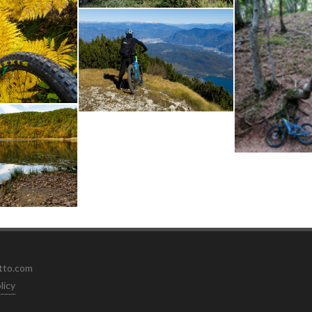
etto.com
licy