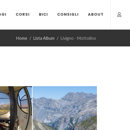
GGI
CORSI
BICI
CONSIGLI
ABOUT
Home
Lista Album
Livigno - Mottolino