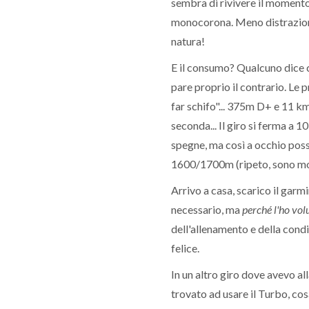
sembra di rivivere il moment
monocorona. Meno distrazioni 
natura!
E il consumo? Qualcuno dice 
pare proprio il contrario. Le
far schifo"... 375m D+ e 11 k
seconda... Il giro si ferma a 1
spegne, ma così a occhio poss
1600/1700m (ripeto, sono mol
Arrivo a casa, scarico il garm
necessario, ma
perché l'ho vol
dell'allenamento e della condiz
felice.
In un altro giro dove avevo al
trovato ad usare il Turbo, cos