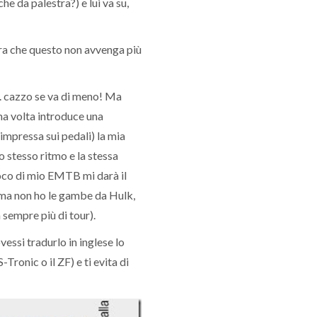
e da palestra?) e lui va su,
ra che questo non avvenga più
r... cazzo se va di meno! Ma
ma volta introduce una
impressa sui pedali) la mia
o stesso ritmo e la stessa
poco di mio EMTB mi darà il
 (ma non ho le gambe da Hulk,
 sempre più di tour).
vessi tradurlo in inglese lo
-Tronic o il ZF) e ti evita di