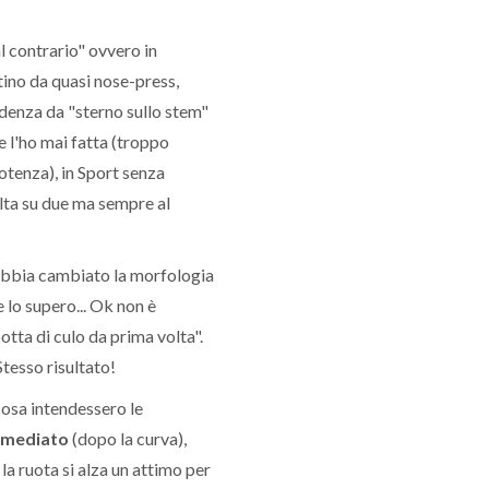
al contrario" ovvero in
atino da quasi nose-press,
ndenza da "sterno sullo stem"
e l'ho mai fatta (troppo
otenza), in Sport senza
olta su due ma sempre al
 abbia cambiato la morfologia
 lo supero... Ok non è
botta di culo da prima volta".
 Stesso risultato!
cosa intendessero le
mmediato
(dopo la curva),
la ruota si alza un attimo per