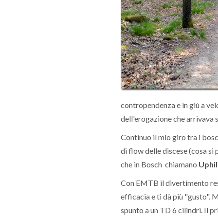
contropendenza e in giù a velo
dell'erogazione che arrivava s
Continuo il mio giro tra i bos
di flow delle discese (cosa si p
che in Bosch chiamano
Uphil
Con EMTB il divertimento resta
efficacia e ti dà più "gusto".
spunto a un TD 6 cilindri. Il p