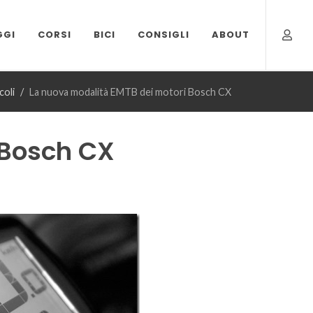
GGI
CORSI
BICI
CONSIGLI
ABOUT
coli
La nuova modalità EMTB dei motori Bosch CX
 Bosch CX