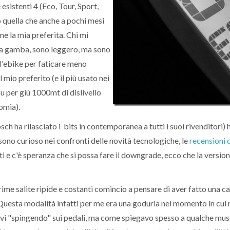
esistenti 4 (Eco, Tour, Sport,
 quella che anche a pochi mesi
e la mia preferita. Chi mi
a gamba, sono leggero, ma sono
 l'ebike per faticare meno
l mio preferito (e il più usato nei
su per giù 1000mt di dislivello
omia).
sch ha rilasciato i bits in contemporanea a tutti i suoi rivenditori)
ono curioso nei confronti delle novità tecnologiche, le
recensioni 
ti e c'è speranza che si possa fare il downgrade, ecco che la version
prime salite ripide e costanti comincio a pensare di aver fatto una ca
 Questa modalità infatti per me era una goduria nel momento in cui r
vi "spingendo" sui pedali, ma come spiegavo spesso a qualche musc