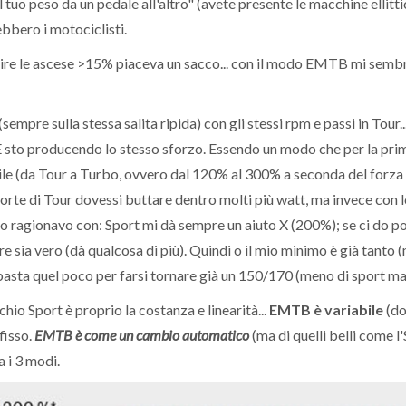
uo peso da un pedale all'altro" (avete presente le macchine ellittich
rebbero i motociclisti.
ire le ascese >15% piaceva un sacco... con il modo EMTB mi semb
 (sempre sulla stessa salita ripida) con gli stessi rpm e passi in Tou
E sto producendo lo stesso sforzo. Essendo un modo che per la pri
ile (da Tour a Turbo, ovvero dal 120% al 300% a seconda del forza 
orte di Tour dovessi buttare dentro molti più watt, ma invece con l
 Io ragionavo con: Sport mi dà sempre un aiuto X (200%); se ci do 
 sia vero (dà qualcosa di più). Quindi o il mio minimo è già tanto
 basta quel poco per farsi tornare già un 150/170 (meno di sport ma
hio Sport è proprio la costanza e linearità...
EMTB è variabile
(do
 fisso.
EMTB è come un cambio automatico
(ma di quelli belli come l'S
 i 3 modi.