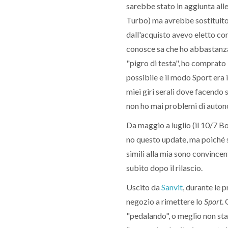
sarebbe stato in aggiunta alle 
Turbo) ma avrebbe sostituito
dall'acquisto avevo eletto com
conosce sa che ho abbastanz
"pigro di testa", ho comprato
possibile e il modo Sport era i
miei giri serali dove facendo 
non ho mai problemi di auton
Da maggio a luglio (il 10/7 Bo
no questo update, ma poiché s
simili alla mia sono convincen
subito dopo il rilascio.
Uscito da
Sanvit
, durante le 
negozio a rimettere lo
Sport
.
"pedalando", o meglio non sta