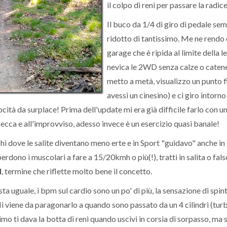
il colpo di reni per passare la radice.
Il buco da 1/4 di giro di pedale s
ridotto di tantissimo. Me ne rendo
garage che è ripida al limite della 
nevica le 2WD senza calze o catene 
metto a metà, visualizzo un punto 
avessi un cinesino) e ci giro intorno 
cità da surplace! Prima dell'update mi era già difficile farlo con u
ecca e all'improvviso, adesso invece è un esercizio quasi banale!
chi dove le salite diventano meno erte e in Sport "guidavo" anche in
erdono i muscolari a fare a 15/20kmh o più(!), tratti in salita o falso
l
, termine che riflette molto bene il concetto.
 uguale, i bpm sul cardio sono un po' di più, la sensazione di spint
 Mi viene da paragonarlo a quando sono passato da un 4 cilindri (tur
rimo ti dava la botta di reni quando uscivi in corsia di sorpasso, ma s