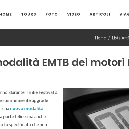
HOME
TOURS
FOTO
VIDEO
ARTICOLI
VIA
Home
Lista Arti
odalità EMTB dei motori
no, durante il Bike Festival di
ciò un imminente upgrade
di una
nuova modalità
una parte felice, ma anche
to fu specificato che non