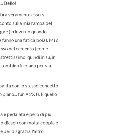
.. Bello!
embra veramente essersi
 conto sulla mia rampa del
legge (in inverno quando
fanno una fatica boia). Mi ci
fisso nel cemento (come
strettissimo, quindi in su, in
n tombino in piano per via
 salita con lo stesso concetto
 piano... fun = 2X !). È quello
a e pedalata è però di più
bo diesel) con molta coppia e
e per disgrazia l'altro