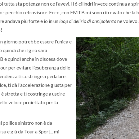
 tutta sta potenza non ce l'avevi. Il 6 cilindri invece continua a spin
llo specchio retrovisore. Ecco, con EMTB mi sono ritrovato che la b
re andava più forte e io in un
loop di delirio di onnipotenza
ne volevo a
o!
n giorno potrebbe essere l'unica e
o quindi che il giro sarà
 e quindi anche in discesa dove
ur per evitare l'esuberanza delle
pendenza ti costringe a pedalare.
ce, ti dà l'accelerazione giusta per
a è stretta e ti costringe a uscire
ello veloce proiettato per la
l pollice sinistro non è da
 su e giù da Tour a Sport... mi