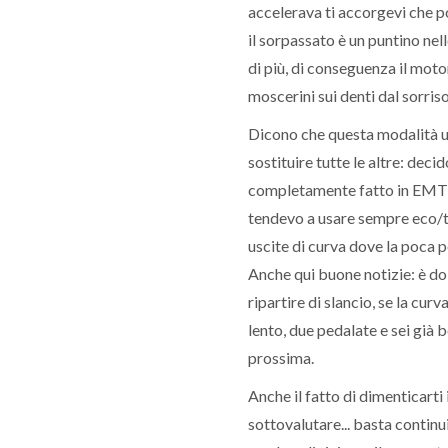
accelerava ti accorgevi che poi
il sorpassato è un puntino ne
di più, di conseguenza il moto
moscerini sui denti dal sorris
Dicono che questa modalità u
sostituire tutte le altre: decid
completamente fatto in EMTB
tendevo a usare sempre eco/to
uscite di curva dove la poca 
Anche qui buone notizie: è dol
ripartire di slancio, se la curv
lento, due pedalate e sei già b
prossima.
Anche il fatto di dimenticarti i
sottovalutare... basta continui