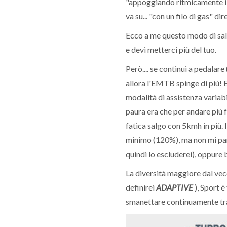
"appoggiando ritmicamente il t
va su... "con un filo di gas" di
Ecco a me questo modo di sal
e devi metterci più del tuo.
Però.... se continui a pedalare
allora l'EMTB spinge di più! 
modalità di assistenza variab
paura era che per andare più f
fatica salgo con 5kmh in più.
minimo (120%), ma non mi pare
quindi lo escluderei), oppure
La diversità maggiore dal vecc
definirei
ADAPTIVE
), Sport è
smanettare continuamente tra