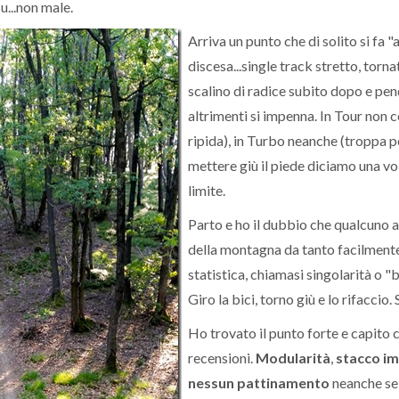
su...non male.
Arriva un punto che di solito si fa "
discesa...single track stretto, torn
scalino di radice subito dopo e pe
altrimenti si impenna. In Tour non c
ripida), in Turbo neanche (troppa p
mettere giù il piede diciamo una v
limite.
Parto e ho il dubbio che qualcuno
della montagna da tanto facilmente
statistica, chiamasi singolarità o "
Giro la bici, torno giù e lo rifaccio.
Ho trovato il punto forte e capito 
recensioni.
Modularità
,
stacco i
nessun pattinamento
neanche se 