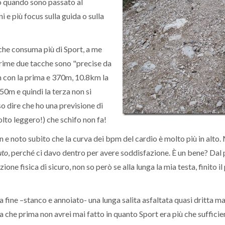
o quando sono passato al
e più focus sulla guida o sulla
che consuma più di Sport, a me
 prime due tacche sono "precise da
m con la prima e 370m, 10.8km la
050m e quindi la terza non si
o dire che ho una previsione di
to leggero!) che schifo non fa!
in e noto subito che la curva dei bpm del cardio è molto più in alto
uto
, perché ci davo dentro per avere soddisfazione. È un bene? Dal 
ione fisica di sicuro, non so però se alla lunga la mia testa, finito il
la fine –stanco e annoiato- una lunga salita asfaltata quasi dritta m
a che prima non avrei mai fatto in quanto Sport era più che sufficien