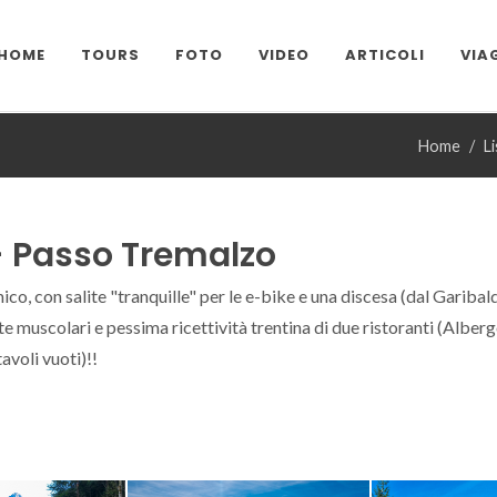
HOME
TOURS
FOTO
VIDEO
ARTICOLI
VIA
Home
L
 - Passo Tremalzo
co, con salite "tranquille" per le e-bike e una discesa (dal Garibal
 muscolari e pessima ricettività trentina di due ristoranti (Alberg
voli vuoti)!!