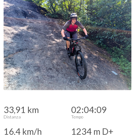
33,91 km
02:04:09
Distanza
Tempo
16,4 km/h
1234 m D+