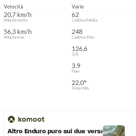
Velocità
Varie
20,7 km/h
62
Velocità media
Cadenza Media
56,3 km/h
248
Velocità max
Cadenza Max
126,6
Grit
3,9
Flow
22,0°
Temp. Min.