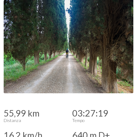
55,99 km
03:27:19
Distanza
Tempo
16,2 km/h
640 m D+