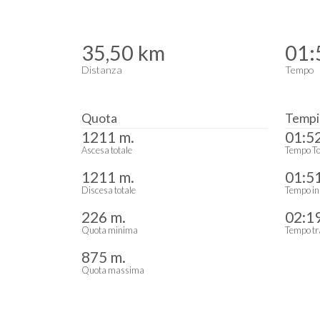
35,50 km
01:
Distanza
Tempo
Quota
Tempi
1211 m.
01:5
Ascesa totale
Tempo To
1211 m.
01:5
Discesa totale
Tempo in
226 m.
02:1
Quota minima
Tempo tr
875 m.
Quota massima