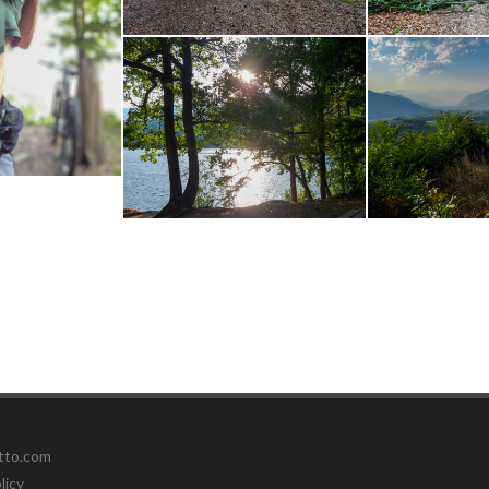
etto.com
licy