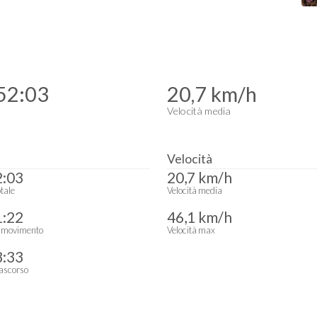
52:03
20,7 km/h
Velocità media
Velocità
2:03
20,7 km/h
tale
Velocità media
1:22
46,1 km/h
 movimento
Velocità max
8:33
ascorso