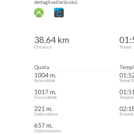
dettagli nell'articolo).
38,64 km
01:
Distanza
Tempo
Quota
Tempi
1004 m.
01:5
Ascesa totale
Tempo To
1017 m.
01:5
Discesa totale
Tempo in
221 m.
02:1
Quota minima
Tempo tr
657 m.
Quota massima