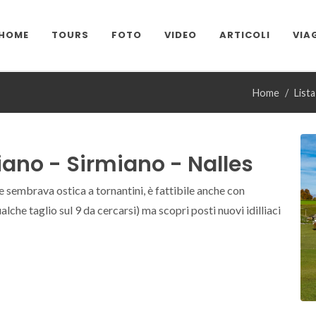
HOME
TOURS
FOTO
VIDEO
ARTICOLI
VIA
Home
List
iano - Sirmiano - Nalles
e sembrava ostica a tornantini, è fattibile anche con
lche taglio sul 9 da cercarsi) ma scopri posti nuovi idilliaci