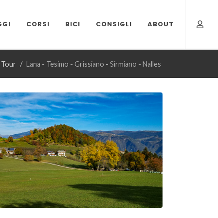
GGI
CORSI
BICI
CONSIGLI
ABOUT
a Tour
Lana - Tesimo - Grissiano - Sirmiano - Nalles