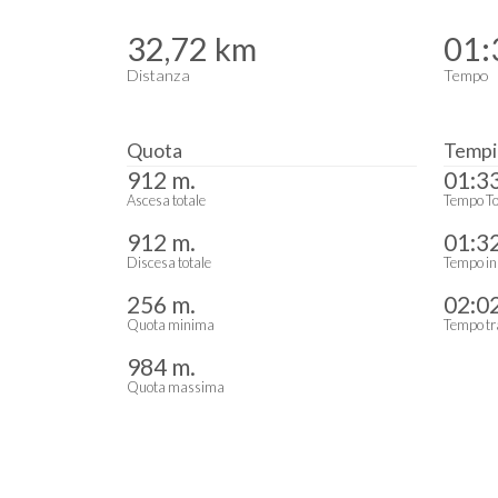
32,72 km
01:
Distanza
Tempo
Quota
Tempi
912 m.
01:3
Ascesa totale
Tempo To
912 m.
01:3
Discesa totale
Tempo in
256 m.
02:0
Quota minima
Tempo tr
984 m.
Quota massima