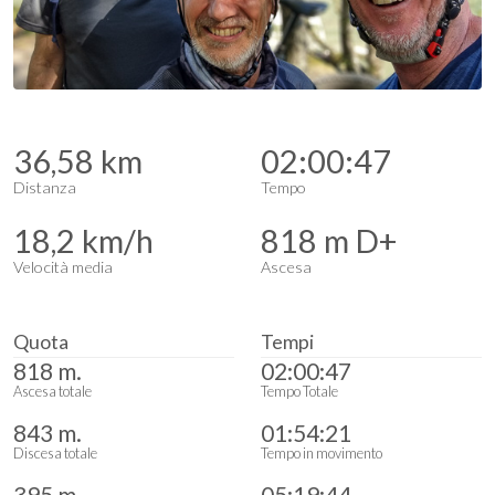
36,58 km
02:00:47
Distanza
Tempo
18,2 km/h
818 m D+
Velocità media
Ascesa
Quota
Tempi
818 m.
02:00:47
Ascesa totale
Tempo Totale
843 m.
01:54:21
Discesa totale
Tempo in movimento
395 m.
05:19:44