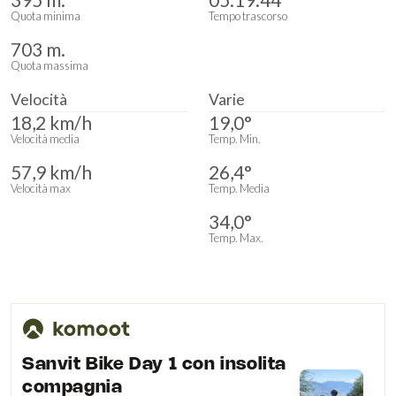
Quota minima
Tempo trascorso
703 m.
Quota massima
Velocità
Varie
18,2 km/h
19,0°
Velocità media
Temp. Min.
57,9 km/h
26,4°
Velocità max
Temp. Media
34,0°
Temp. Max.