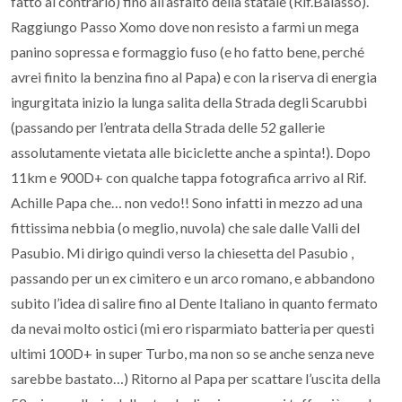
fatto al contrario) fino all’asfalto della statale (Rif.Balasso).
Raggiungo Passo Xomo dove non resisto a farmi un mega
panino sopressa e formaggio fuso (e ho fatto bene, perché
avrei finito la benzina fino al Papa) e con la riserva di energia
ingurgitata inizio la lunga salita della Strada degli Scarubbi
(passando per l’entrata della Strada delle 52 gallerie
assolutamente vietata alle biciclette anche a spinta!). Dopo
11km e 900D+ con qualche tappa fotografica arrivo al Rif.
Achille Papa che… non vedo!! Sono infatti in mezzo ad una
fittissima nebbia (o meglio, nuvola) che sale dalle Valli del
Pasubio. Mi dirigo quindi verso la chiesetta del Pasubio ,
passando per un ex cimitero e un arco romano, e abbandono
subito l’idea di salire fino al Dente Italiano in quanto fermato
da nevai molto ostici (mi ero risparmiato batteria per questi
ultimi 100D+ in super Turbo, ma non so se anche senza neve
sarebbe bastato…) Ritorno al Papa per scattare l’uscita della