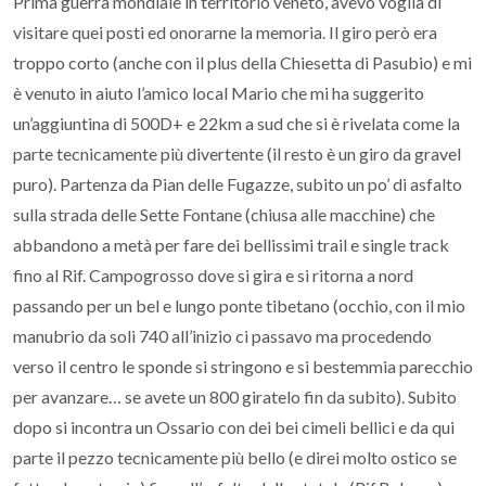
Prima guerra mondiale in territorio veneto, avevo voglia di
visitare quei posti ed onorarne la memoria. Il giro però era
troppo corto (anche con il plus della Chiesetta di Pasubio) e mi
è venuto in aiuto l’amico local Mario che mi ha suggerito
un’aggiuntina di 500D+ e 22km a sud che si è rivelata come la
parte tecnicamente più divertente (il resto è un giro da gravel
puro). Partenza da Pian delle Fugazze, subito un po’ di asfalto
sulla strada delle Sette Fontane (chiusa alle macchine) che
abbandono a metà per fare dei bellissimi trail e single track
fino al Rif. Campogrosso dove si gira e si ritorna a nord
passando per un bel e lungo ponte tibetano (occhio, con il mio
manubrio da soli 740 all’inizio ci passavo ma procedendo
verso il centro le sponde si stringono e si bestemmia parecchio
per avanzare… se avete un 800 giratelo fin da subito). Subito
dopo si incontra un Ossario con dei bei cimeli bellici e da qui
parte il pezzo tecnicamente più bello (e direi molto ostico se