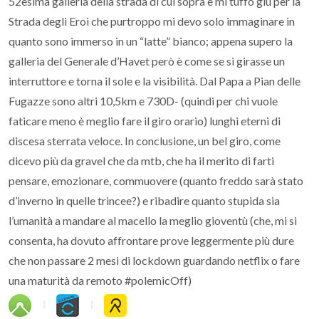
52esima galleria della strada di cui sopra e mi tuffo giù per la
Strada degli Eroi che purtroppo mi devo solo immaginare in
quanto sono immerso in un “latte” bianco; appena supero la
galleria del Generale d’Havet però è come se si girasse un
interruttore e torna il sole e la visibilità. Dal Papa a Pian delle
Fugazze sono altri 10,5km e 730D- (quindi per chi vuole
faticare meno è meglio fare il giro orario) lunghi eterni di
discesa sterrata veloce. In conclusione, un bel giro, come
dicevo più da gravel che da mtb, che ha il merito di farti
pensare, emozionare, commuovere (quanto freddo sarà stato
d’inverno in quelle trincee?) e ribadire quanto stupida sia
l’umanità a mandare al macello la meglio gioventù (che, mi si
consenta, ha dovuto affrontare prove leggermente più dure
che non passare 2 mesi di lockdown guardando netflix o fare
una maturità da remoto #polemicOff)