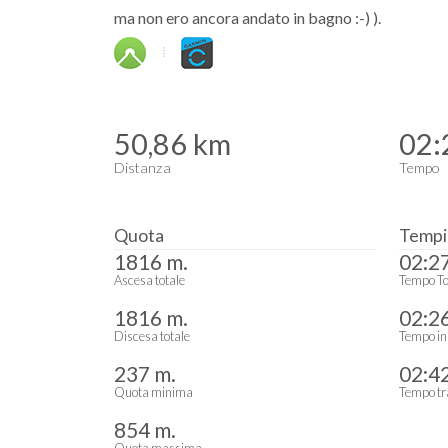
ma non ero ancora andato in bagno :-) ).
50,86 km
02:
Distanza
Tempo
Quota
Tempi
1816 m.
02:2
Ascesa totale
Tempo To
1816 m.
02:2
Discesa totale
Tempo in
237 m.
02:4
Quota minima
Tempo tr
854 m.