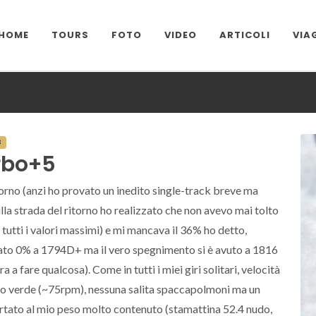
HOME
TOURS
FOTO
VIDEO
ARTICOLI
VIA
B
rbo+5
torno (anzi ho provato un inedito single-track breve ma
lla strada del ritorno ho realizzato che non avevo mai tolto
 tutti i valori massimi) e mi mancava il 36% ho detto,
nato 0% a 1794D+ ma il vero spegnimento si è avuto a 1816
a fare qualcosa). Come in tutti i miei giri solitari, velocità
o verde (~75rpm), nessuna salita spaccapolmoni ma un
rtato al mio peso molto contenuto (stamattina 52.4 nudo,