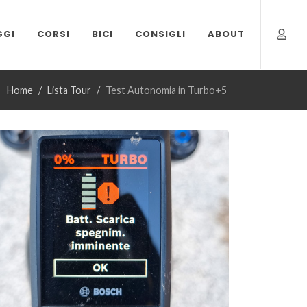
GGI
CORSI
BICI
CONSIGLI
ABOUT
Home
Lista Tour
Test Autonomia in Turbo+5