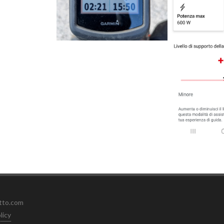
etto.com
licy