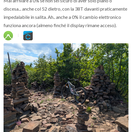
Mai arrivare a 0% se non sei sicuro di aver solo piano o
discesa... anche col 52 dietro, con la 38T davanti praticamente
impedalabile in salita. Ah.. anche a 0% il cambio elettronico
funziona ancora (almeno finché il display rimane acceso).