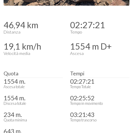
46,94 km
02:27:21
Distanza
Tempo
19,1 km/h
1554 m D+
Velocità media
Ascesa
Quota
Tempi
1554 m.
02:27:21
Ascesa totale
Tempo Totale
1554 m.
02:25:52
Discesa totale
Tempo in movimento
234 m.
03:21:43
Quota minima
Tempo trascorso
643 m.