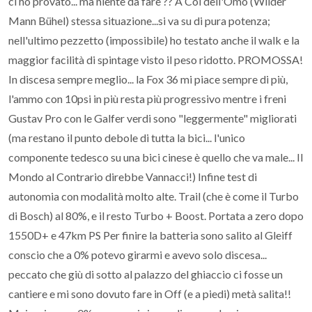
ci ho provato... ma niente da fare ?? A Col dell'Omo (Wilder
Mann Bühel) stessa situazione...si va su di pura potenza;
nell'ultimo pezzetto (impossibile) ho testato anche il walk e la
maggior facilità di spintage visto il peso ridotto. PROMOSSA!
In discesa sempre meglio... la Fox 36 mi piace sempre di più,
l'ammo con 10psi in più resta più progressivo mentre i freni
Gustav Pro con le Galfer verdi sono "leggermente" migliorati
(ma restano il punto debole di tutta la bici... l'unico
componente tedesco su una bici cinese è quello che va male... Il
Mondo al Contrario direbbe Vannacci!) Infine test di
autonomia con modalità molto alte. Trail (che è come il Turbo
di Bosch) al 80%, e il resto Turbo + Boost. Portata a zero dopo
1550D+ e 47km PS Per finire la batteria sono salito al Gleiff
conscio che a 0% potevo girarmi e avevo solo discesa...
peccato che giù di sotto al palazzo del ghiaccio ci fosse un
cantiere e mi sono dovuto fare in Off (e a piedi) metà salita!!