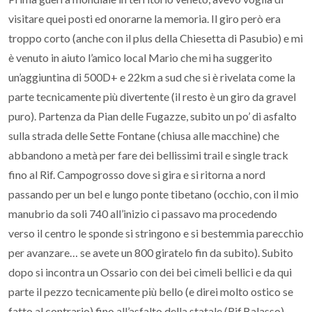
visitare quei posti ed onorarne la memoria. Il giro però era
troppo corto (anche con il plus della Chiesetta di Pasubio) e mi
è venuto in aiuto l’amico local Mario che mi ha suggerito
un’aggiuntina di 500D+ e 22km a sud che si è rivelata come la
parte tecnicamente più divertente (il resto è un giro da gravel
puro). Partenza da Pian delle Fugazze, subito un po’ di asfalto
sulla strada delle Sette Fontane (chiusa alle macchine) che
abbandono a metà per fare dei bellissimi trail e single track
fino al Rif. Campogrosso dove si gira e si ritorna a nord
passando per un bel e lungo ponte tibetano (occhio, con il mio
manubrio da soli 740 all’inizio ci passavo ma procedendo
verso il centro le sponde si stringono e si bestemmia parecchio
per avanzare… se avete un 800 giratelo fin da subito). Subito
dopo si incontra un Ossario con dei bei cimeli bellici e da qui
parte il pezzo tecnicamente più bello (e direi molto ostico se
fatto al contrario) fino all’asfalto della statale (Rif.Balasso).