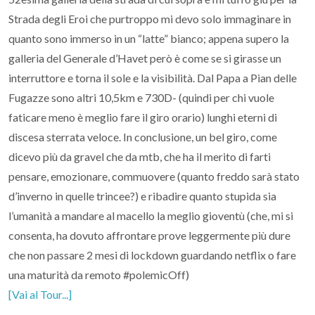
Strada degli Eroi che purtroppo mi devo solo immaginare in
quanto sono immerso in un “latte” bianco; appena supero la
galleria del Generale d’Havet però è come se si girasse un
interruttore e torna il sole e la visibilità. Dal Papa a Pian delle
Fugazze sono altri 10,5km e 730D- (quindi per chi vuole
faticare meno è meglio fare il giro orario) lunghi eterni di
discesa sterrata veloce. In conclusione, un bel giro, come
dicevo più da gravel che da mtb, che ha il merito di farti
pensare, emozionare, commuovere (quanto freddo sarà stato
d’inverno in quelle trincee?) e ribadire quanto stupida sia
l’umanità a mandare al macello la meglio gioventù (che, mi si
consenta, ha dovuto affrontare prove leggermente più dure
che non passare 2 mesi di lockdown guardando netflix o fare
una maturità da remoto #polemicOff)
[Vai al Tour...]