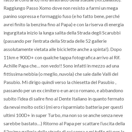
Raggiungo Passo Xomo dove non resisto a farmi un mega
panino sopressa e formaggio fuso (e ho fatto bene, perché
avrei finito la benzina fino al Papa) e con la riserva di energia
ingurgitata inizio la lunga salita della Strada degli Scarubbi
(passando per l’entrata della Strada delle 52 gallerie
assolutamente vietata alle biciclette anche a spinta!). Dopo
11km e 900D+ con qualche tappa fotografica arrivo al Rif.
Achille Papa che… non vedo!! Sono infatti in mezzo ad una
fittissima nebbia (o meglio, nuvola) che sale dalle Valli del
Pasubio. Mi dirigo quindi verso la chiesetta del Pasubio ,
passando per un ex cimitero e un arco romano, e abbandono
subito l’idea di salire fino al Dente Italiano in quanto fermato
da nevai molto ostici (mi ero risparmiato batteria per questi
ultimi 100D+ in super Turbo, ma non so se anche senza neve
sarebbe bastato…) Ritorno al Papa per scattare l’uscita della
52esima galleria della strada di cui sopra e mi tuffo giù per la